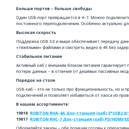
Больше портов – больше свободы
Один USB‑порт превращается в 4–7. Можно подключить
постоянного переподключения. Особенно актуально дл
Высокая скорость
Поддержка USB 3.0 и выше обеспечивает передачу данн
«тяжёлыми» файлами и смотреть видео в 4K без задер
Стабильное питание
Активный хаб с внешним блоком питания гарантирует 
потерю данных – в отличие от дешёвых пассивных мод
Порядок на столе
USB-хаб – это не только про функциональность, но и 
подключений и позволяет избавиться от хаоса из пров
В нашем ассортименте:
19818
ROBITON RHA-4A Док-станция (хаб) 3*USB2.0/1
19817
ROBITON RHC-7 Док-станция (хаб) PD/HDMI/SD
Оформляйте заказы – обе позиции готовы к оперативно