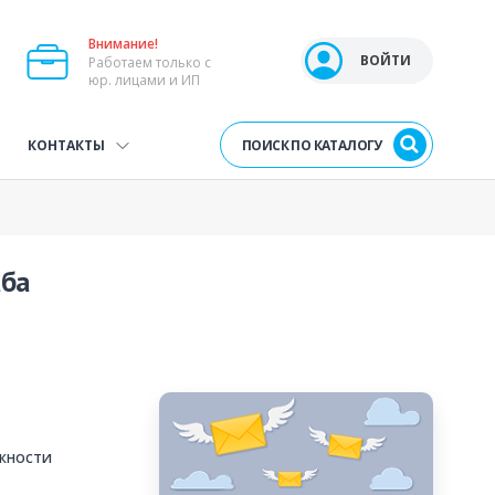
Внимание!
Open user menu
ВОЙТИ
Работаем только с
юр. лицами и ИП
ПОИСК ПО КАТАЛОГУ
КОНТАКТЫ
аба
жности