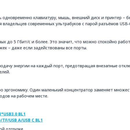
 одновременно клавиатуру, мышь, внешний диск и принтер – б
я владельцев современных ультрабуков с парой разъёмов USB‑
ых до 5 Гбит/с и более. Это значит, что можно спокойно работ
жек – даже если задействованы все порты.
подачу энергии на каждый порт, предотвращая внезапные откл
елей.
про эргономику. Один маленький концентратор заменяет множе
одов на рабочем месте.
*USB3.0 BL1
/TF/USB A/USB C BL1
й отгрузке.