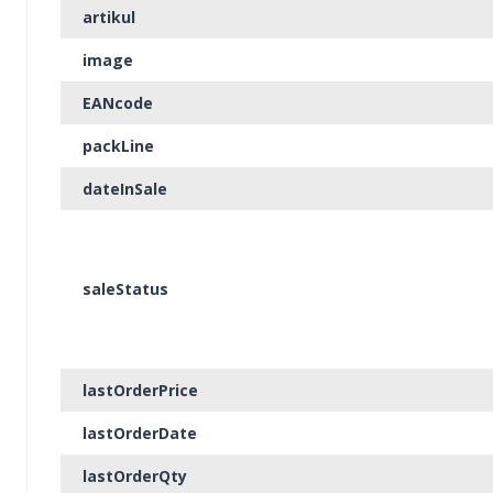
artikul
image
EANcode
packLine
dateInSale
saleStatus
lastOrderPrice
lastOrderDate
lastOrderQty