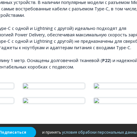
ивных устройств. В наличии популярные модели с разъемом Mi
е самые востребованные кабели с разъемом Type-C, в том числе
тройствами.
ype-C с одной и Lightning с другой) идеально подходят для
логией Power Delivery, обеспечивая максимальную скорость зар
ype-C с одной и Lightning с другой) не предназначены для свер
гаджеты к ноутбукам и адаптерам питания с входами Type-C.
ину 1 метр. Оснащены долговечной тканевой (
P22
) и надежно
зентабельных коробках с подвесом.
Подписаться
и принять
условия обрабоки персональных данны