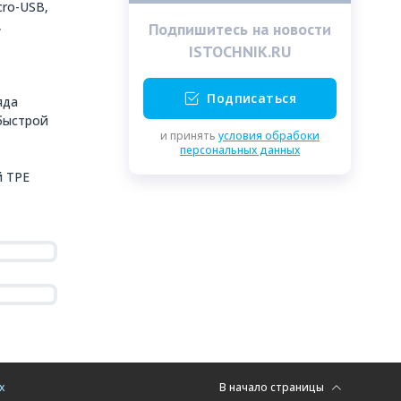
cro-USB,
,
Подпишитесь на новости
ISTOCHNIK.RU
Подписаться
яда
хбыстрой
и принять
условия обрабоки
персональных данных
й ТPE
х
В начало страницы