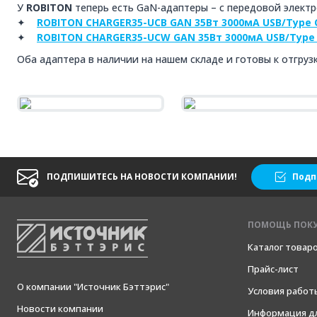
У
ROBITON
теперь есть GaN-адаптеры – с передовой электр
✦
ROBITON CHARGER35-UCB GAN 35Вт 3000мА USB/Type 
✦
ROBITON CHARGER35-UCW GAN 35Вт 3000мА USB/Type 
Оба адаптера в наличии на нашем складе и готовы к отгрузк
ПОДПИШИТЕСЬ НА НОВОСТИ КОМПАНИИ!
Подп
ПОМОЩЬ ПОК
Каталог товар
Прайс-лист
О компании "Источник Бэттэрис"
Условия работ
Новости компании
Информация дл