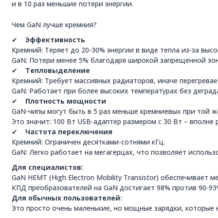
и в 10 раз меньшие потери энергии.
Чем GaN лучше кремния?
✔
Эффективность
Кремний: Теряет до 20-30% энергии в виде тепла из-за выс
GaN: Потери менее 5% благодаря широкой запрещенной зоне (
✔
Тепловыделение
Кремний: Требует массивных радиаторов, иначе перегревае
GaN: Работает при более высоких температурах без деград
✔
Плотность мощности
GaN-чипы могут быть в 5 раз меньше кремниевых при той 
Это значит: 100 Вт USB-адаптер размером с 30 Вт – вполне 
✔
Частота переключения
Кремний: Ограничен десятками-сотнями кГц.
GaN: Легко работает на мегагерцах, что позволяет исполь
Для специалистов:
GaN HEMT (High Electron Mobility Transistor) обеспечивает
КПД преобразователей на GaN достигает 98% против 90-93%
Для обычных пользователей:
Это просто очень маленькие, но мощные зарядки, которые 