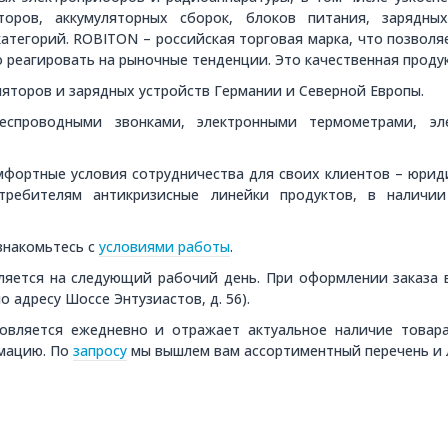
оров, аккумуляторных сборок, блоков питания, зарядны
категорий. ROBITON – российская торговая марка, что позвол
 реагировать на рыночные тенденции. Это качественная проду
яторов и зарядных устройств Германии и Северной Европы.
беспроводными звонками, электронными термометрами, э
мфортные условия сотрудничества для своих клиентов – юри
требителям антикризисные линейки продуктов, в наличии
знакомьтесь с
условиями работы
.
яется на следующий рабочий день. При оформлении заказа 
о адресу Шоссе Энтузиастов, д. 56).
вляется ежедневно и отражает актуальное наличие товара 
рмацию. По
запросу
мы вышлем вам ассортиментный перечень и