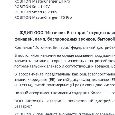
ROBITON MasterCharger 2H Pro
ROBITON Smart4 9V
ROBITON Smart4 9V Pro
ROBITON MasterCharger 4T5 Pro
ФДИП ООО "Источник Бэттэрис" осуществляет
фонарей, ламп, беспроводных звонков, бытовой
Компания “Источник Бэттэрис” федеральный дистрибью
В постоянном наличии на складе компании продукция м
элементы питания, хорошо известных на российском
потребительских электро и сопутствующих товаров. Бо
В ассортименте представлены как общераспространен
тионилхлоридные (ER), литий-дисульфид железные (FR)
(Li-FePO4), литий-полимерные (Li-po) и свинцово-кисл
Полный ассортимент компании содержит более 3000 го
ООО “Источник Бэттэрис” - эксклюзивный дистрибь
Бэттэрис”.
ROBITON – специалист в области питания современн