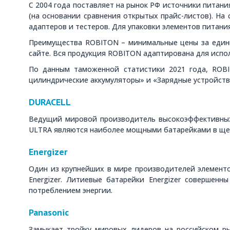
С 2004 года поставляет на рынок РФ источники питан
(на основании сравнения открытых прайс-листов). На
адаптеров и тестеров. Для упаковки элементов питания
Преимущества ROBITON – минимальные цены за едини
сайте. Вся продукция ROBITON адаптирована для испо
По данным таможенной статистики 2021 года, ROBI
цилиндрические аккумуляторы» и «Зарядные устройств
DURACELL
Ведущий мировой производитель высокоэффективных 
ULTRA являются наиболее мощными батарейками в щело
Energizer
Один из крупнейших в мире производителей элементо
Energizer. Литиевые батарейки Energizer совершен
потреблением энергии.
Panasonic
Замыкает тройку мировых лидеров на российском ры