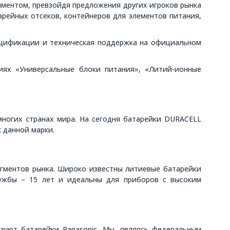
иментом, превзойдя предложения других игроков рынка
арейных отсеков, контейнеров для элементов питания,
ецификации и техническая поддержка на официальном
иях «Универсальные блоки питания», «Литий-ионные
ногих странах мира. На сегодня батарейки DURACELL
 данной марки.
егментов рынка. Широко известны литиевые батарейки
службы – 15 лет и идеальны для приборов с высоким
зуют батарейки Panasonic. Мы, являясь федеральным