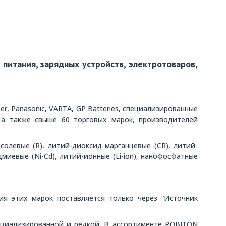
питания, зарядных устройств, электротоваров,
, Panasonic, VARTA, GP Batteries, специализированные
, а также свыше 60 торговых марок, производителей
олевые (R), литий-диоксид марганцевые (CR), литий-
миевые (Ni-Cd), литий-ионные (Li-ion), нанофосфатные
я этих марок поставляется только через “Источник
ециализированной и редкой. В ассортименте ROBITON