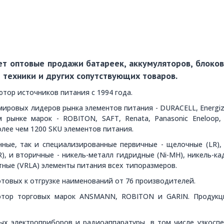
 оптовые продажи батареек, аккумуляторов, блоков 
 техники и других сопутствующих товаров.
тор источников питания с 1994 года.
ировых лидеров рынка элементов питания - DURACELL, Energizer
 рынке марок - ROBITON, SAFT, Renata, Panasonic Eneloop
лее чем 1200 SKU элементов питания.
ные, так и специализированные первичные - щелочные (LR), с
, и вторичные - никель-металл гидридные (Ni-MH), никель-кад
отные (VRLA) элементы питания всех типоразмеров.
товых к отгрузке наименований от 76 производителей.
ютор торговых марок ANSMANN, ROBITON и GARIN. Продукци
ых электроприборов и радиоаппаратуры, в том числе узкосп