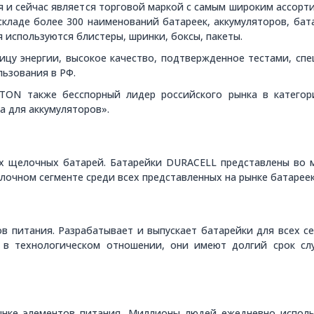
ия и сейчас является торговой маркой с самым широким ассорт
 складе более 300 наименований батареек, аккумуляторов, бат
 используются блистеры, шринки, боксы, пакеты.
цу энергии, высокое качество, подтвержденное тестами, сп
льзования в РФ.
TON также бесспорный лидер российского рынка в категор
а для аккумуляторов».
щелочных батарей. Батарейки DURACELL представлены во м
чном сегменте среди всех представленных на рынке батареек
в питания. Разрабатывает и выпускает батарейки для всех с
ны в технологическом отношении, они имеют долгий срок 
нке элементов питания. Миллионы людей ежедневно исполь